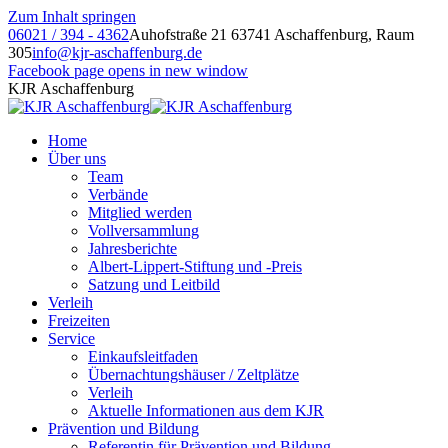
Zum Inhalt springen
06021 / 394 - 4362
Auhofstraße 21 63741 Aschaffenburg, Raum
305
info@kjr-aschaffenburg.de
Facebook page opens in new window
KJR Aschaffenburg
Home
Über uns
Team
Verbände
Mitglied werden
Vollversammlung
Jahresberichte
Albert-Lippert-Stiftung und -Preis
Satzung und Leitbild
Verleih
Freizeiten
Service
Einkaufsleitfaden
Übernachtungshäuser / Zeltplätze
Verleih
Aktuelle Informationen aus dem KJR
Prävention und Bildung
Referentin für Prävention und Bildung