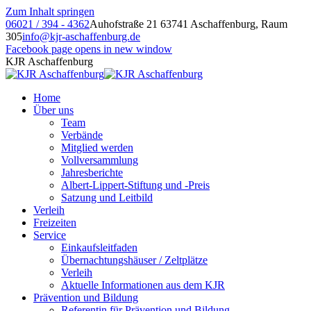
Zum Inhalt springen
06021 / 394 - 4362
Auhofstraße 21 63741 Aschaffenburg, Raum
305
info@kjr-aschaffenburg.de
Facebook page opens in new window
KJR Aschaffenburg
Home
Über uns
Team
Verbände
Mitglied werden
Vollversammlung
Jahresberichte
Albert-Lippert-Stiftung und -Preis
Satzung und Leitbild
Verleih
Freizeiten
Service
Einkaufsleitfaden
Übernachtungshäuser / Zeltplätze
Verleih
Aktuelle Informationen aus dem KJR
Prävention und Bildung
Referentin für Prävention und Bildung